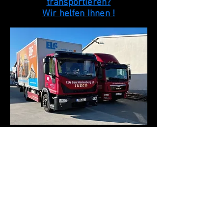
transportieren?
Wir helfen Ihnen !
Öffnungszeiten:
Marienberg und Olbernhau:
Mo-Fr:
6.30 - 18.00
Uhr