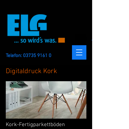
Anmelden
Telefon:
03735 9161 0
Digitaldruck Kork
Kork-Fertigparkettböden