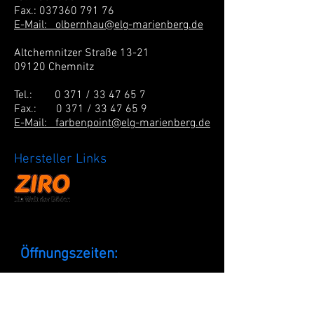
Fax.:
037360 791 76
E-Mail: olbernhau@elg
-marienberg.de
Altchemnitzer Straße 13-21
09120 Chemnitz
Tel.: 0 371 /
33 47 65 7
Fax.: 0 371 /
33 47 65 9
E-Mail: farbenpoint@elg-marienberg.de
Hersteller Links
Öffnungszeiten:
Marienberg und Olbernhau:
Mo-Fr:
6.30 - 18.00
Uhr